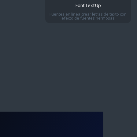
FontTextUp
Fuentes en línea crear letras de texto con
efecto de fuentes hermosas