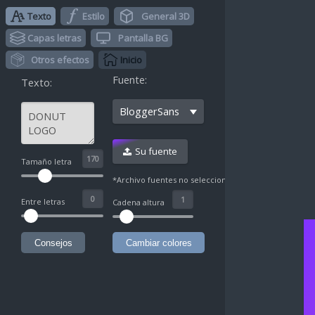
Texto
Estilo
General 3D
Capas letras
Pantalla BG
Otros efectos
Inicio
Fuente:
Texto:
BloggerSans
Su fuente
^
Tamaño letra
*Archivo fuentes no seleccionado
Entre letras
Cadena altura
Consejos
Cambiar colores