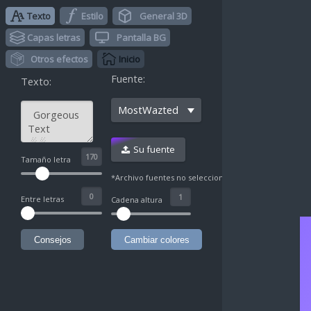
Texto
Estilo
General 3D
Capas letras
Pantalla BG
Otros efectos
Inicio
Fuente:
Texto:
MostWazted
Su fuente
^
Tamaño letra
*Archivo fuentes no seleccionado
Entre letras
Cadena altura
Consejos
Cambiar colores