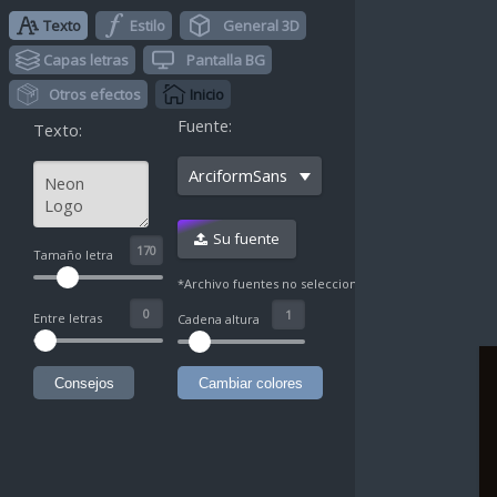
Texto
Estilo
General 3D
Capas letras
Pantalla BG
Otros efectos
Inicio
Fuente:
Texto:
ArciformSans
Su fuente
^
Tamaño letra
*Archivo fuentes no seleccionado
Entre letras
Cadena altura
Consejos
Cambiar colores