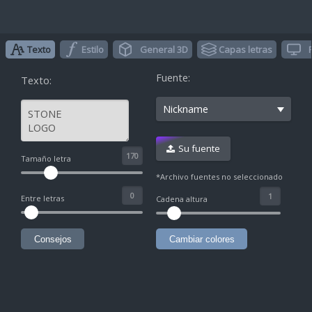
Texto
Estilo
General 3D
Capas letras
Fuente:
Texto:
Nickname
Su fuente
^
Tamaño letra
*Archivo fuentes no seleccionado
Entre letras
Cadena altura
Consejos
Cambiar colores