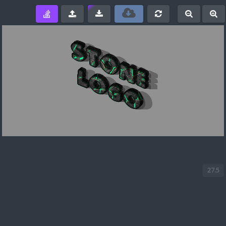
e
-
+